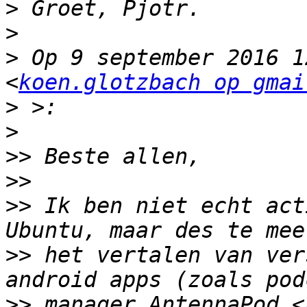
>
>
>
 Op 9 september 2016 1
<
koen.glotzbach op gmai
>
>
>>
>>
>>
 Ik ben niet echt act
>>
 het vertalen van ver
>>
 manager AntennaPod <