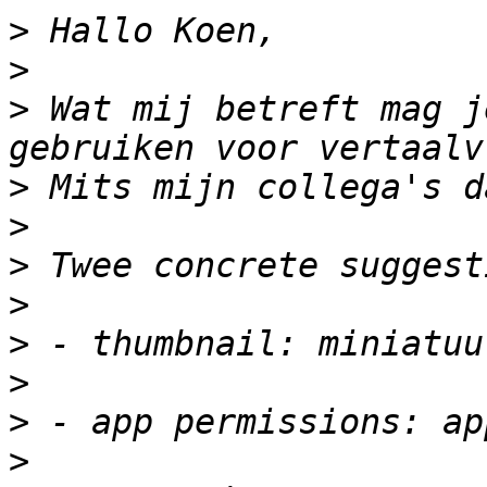
>
>
>
 Wat mij betreft mag j
>
>
>
>
>
>
>
>