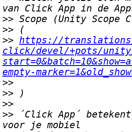
>>
>>
>>
https://translations
click/devel/+pots/unity
start=0&batch=10&show=a
empty-marker=1&old_show
>>
>>
>>
>>
 ´Click App´ betekent