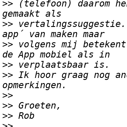
>>
 (telefoon) daarom he
>>
 vertalingssuggestie.
>>
 volgens mij betekent
>>
>>
 Ik hoor graag nog an
>>
>>
>>
>>