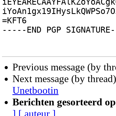
iEYEARECAAYFAlKZoYoACgk
iYoAn1gx19IHysLkQWPSo7O
=KFT6

-----END PGP SIGNATURE--
Previous message (by th
Next message (by thread
Unetbootin
Berichten gesorteerd op
]
[ auteur ]