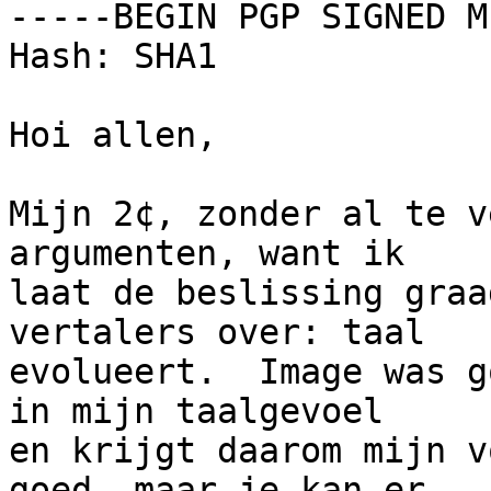
-----BEGIN PGP SIGNED M
Hash: SHA1

Hoi allen,

Mijn 2¢, zonder al te v
argumenten, want ik

laat de beslissing graa
vertalers over: taal

evolueert.  Image was g
in mijn taalgevoel

en krijgt daarom mijn v
goed, maar je kan er
