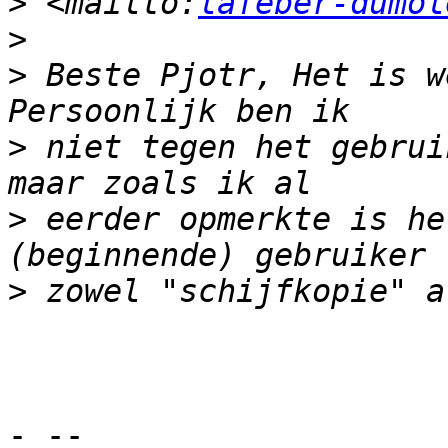
>
 <mailto:
lafeber-dumol
>
>
 Beste Pjotr, Het is w
>
 niet tegen het gebrui
>
 eerder opmerkte is he
>
- -- 
