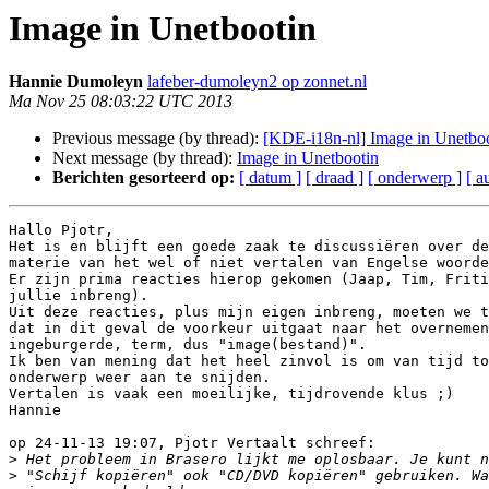
Image in Unetbootin
Hannie Dumoleyn
lafeber-dumoleyn2 op zonnet.nl
Ma Nov 25 08:03:22 UTC 2013
Previous message (by thread):
[KDE-i18n-nl] Image in Unetbo
Next message (by thread):
Image in Unetbootin
Berichten gesorteerd op:
[ datum ]
[ draad ]
[ onderwerp ]
[ a
Hallo Pjotr,

Het is en blijft een goede zaak te discussiëren over de
materie van het wel of niet vertalen van Engelse woorde
Er zijn prima reacties hierop gekomen (Jaap, Tim, Friti
jullie inbreng).

Uit deze reacties, plus mijn eigen inbreng, moeten we t
dat in dit geval de voorkeur uitgaat naar het overnemen
ingeburgerde, term, dus "image(bestand)".

Ik ben van mening dat het heel zinvol is om van tijd to
onderwerp weer aan te snijden.

Vertalen is vaak een moeilijke, tijdrovende klus ;)

Hannie

op 24-11-13 19:07, Pjotr Vertaalt schreef:

>
>