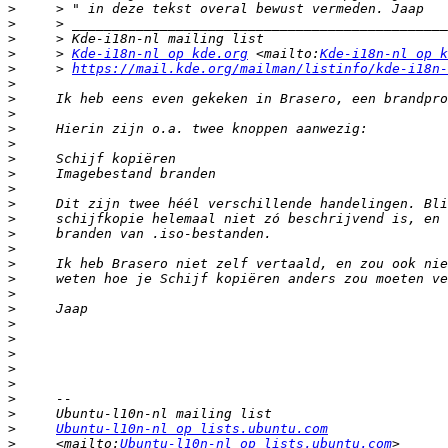
>
>
>
>
     > 
Kde-i18n-nl op kde.org
 <mailto:
Kde-i18n-nl op k
>
     > 
https://mail.kde.org/mailman/listinfo/kde-i18n-
>
>
>
>
>
>
>
>
>
>
>
>
>
>
>
>
>
>
>
>
>
>
>
>
Ubuntu-l10n-nl op lists.ubuntu.com
>
     <mailto:
Ubuntu-l10n-nl op lists.ubuntu.com