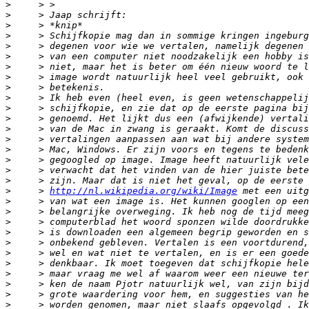
>
>
>
>
>
>
>
>
>
>
>
>
>
>
>
>
>
>
>
     > 
http://nl.wikipedia.org/wiki/Image
>
>
>
>
>
>
>
>
>
>
>