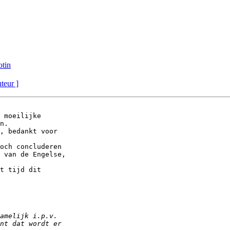
otin
uteur ]
 moeilijke

n.

, bedankt voor

och concluderen

 van de Engelse,

t tijd dit
