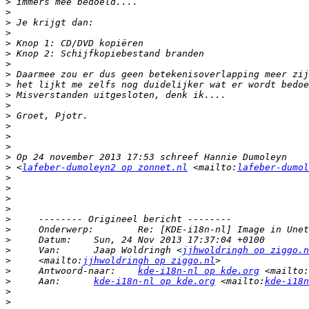
>
>
>
>
>
>
>
>
>
>
>
>
>
>
>
>
>
 <
lafeber-dumoleyn2 op zonnet.nl
 <mailto:
lafeber-dumol
>
>
>
>
>
>
>
>
     Van: 	Jaap Woldringh <
jjhwoldringh op ziggo.n
>
     <mailto:
jjhwoldringh op ziggo.nl
>
     Antwoord-naar: 	
kde-i18n-nl op kde.org
 <mailto:
>
     Aan: 	
kde-i18n-nl op kde.org
 <mailto:
kde-i18n
>
>