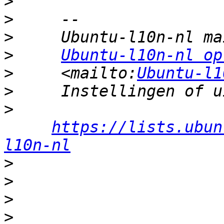
>
>
>
>
Ubuntu-l10n-nl op
>
     <mailto:
Ubuntu-l1
>
>
https://lists.ubun
l10n-nl
>
>
>
>