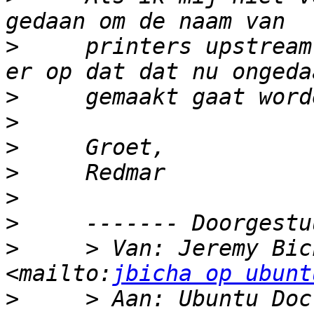
>
     printers upstream
>
>
>
>
>
>
>
     > Van: Jeremy Bic
<mailto:
jbicha op ubunt
>
     > Aan: Ubuntu Doc