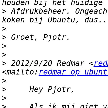
>
 Afdrukbeheer. Ongeach
>
>
>
>
>
 2012/9/20 Redmar <
red
<mailto:
redmar op ubunt
>
>
>
>
     Als ik mij niet v