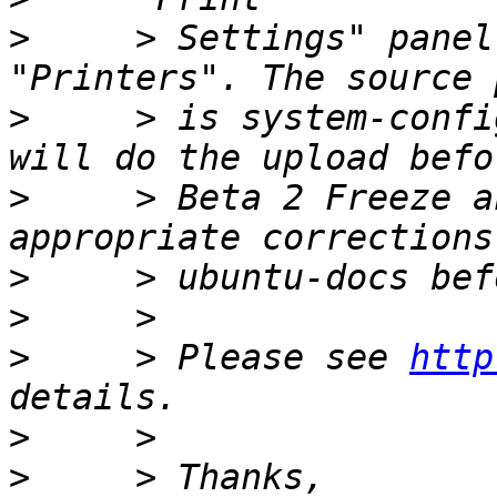
>
     > Settings" panel
>
     > is system-confi
>
     > Beta 2 Freeze a
>
>
>
     > Please see 
http
>
>