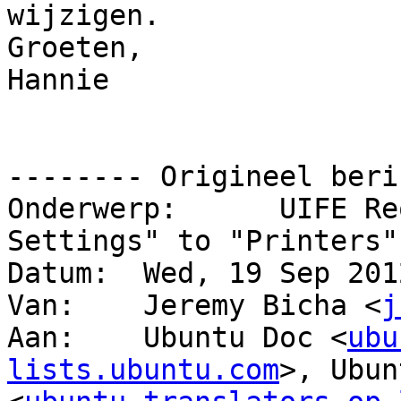
wijzigen.

Groeten,

Hannie

-------- Origineel beri
Onderwerp: 	UIFE Request: Rename "Print 
Settings" to "Printers"

Datum: 	Wed, 19 Sep 2012 22:23:11 -0400

Van: 	Jeremy Bicha <
j
Aan: 	Ubuntu Doc <
ubu
lists.ubuntu.com
>, Ubun