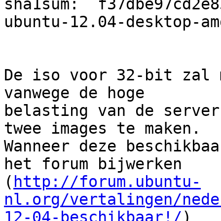
sha1sum:  f37dbe97cd2e8
ubuntu-12.04-desktop-am
De iso voor 32-bit zal 
vanwege de hoge

belasting van de server
twee images te maken.

Wanneer deze beschikbaa
het forum bijwerken

(
http://forum.ubuntu-
nl.org/vertalingen/nede
12-04-beschikbaar!/
)
