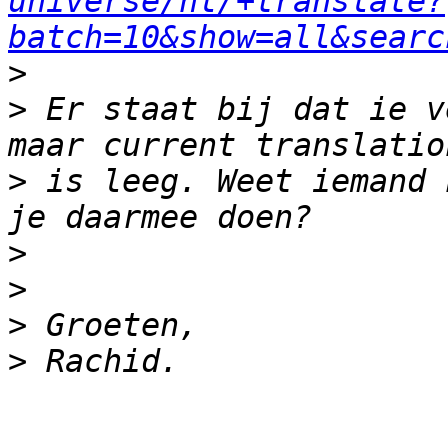
universe/nl/+translate?
batch=10&show=all&searc
>
>
 Er staat bij dat ie v
>
 is leeg. Weet iemand 
>
>
>
>