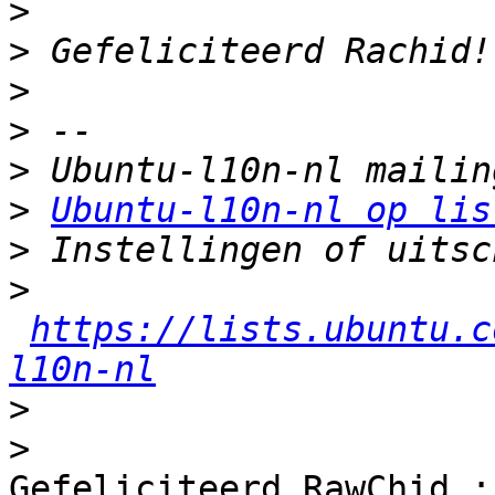
>
>
>
>
>
>
Ubuntu-l10n-nl op lis
>
>
https://lists.ubuntu.c
l10n-nl
>
>
Gefeliciteerd RawChid ;)