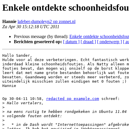
Enkele ontdekte schoonheidsfou
Hannie
lafeber-dumoleyn2 op zonnet.nl
Za Apr 30 15:12:18 UTC 2011
Previous message (by thread):
Enkele ontdekte schoonheidsfou
Berichten gesorteerd op:
[ datum ]
[ draad ]
[ onderwerp ]
[ a
Hallo Sander,

Hulde voor al deze verbeteringen. Echt fantastisch werk
inderdaad kleine schoonheidsfoutjes. Als Natty alleen m
foutjes bevat, dan mogen wij onszelf op de borst kloppe
leert dat met name grote bestanden behoorlijk wat foute
bevatten. Gaandeweg worden er steeds meer verbeterd, zo
uiteindelijk misschien zullen eindigen met 0 fouten ;)

Hannie

Op 30-04-11 10:58, 
redacted op example.com
 schreef:

>
>
>
>
>
>
>