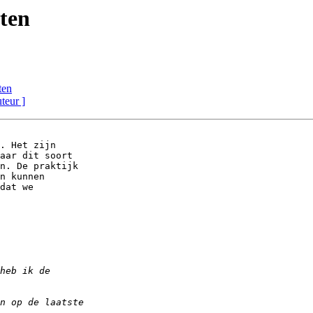
ten
ten
uteur ]
. Het zijn 

aar dit soort 

n. De praktijk 

n kunnen 

dat we 
