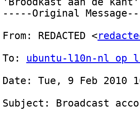
'Broodkast aan de kant'.
-----Original Message---
From: REDACTED <
redacte
To: 
ubuntu-l10n-nl op l
Date: Tue, 9 Feb 2010 1
Subject: Broadcast accou