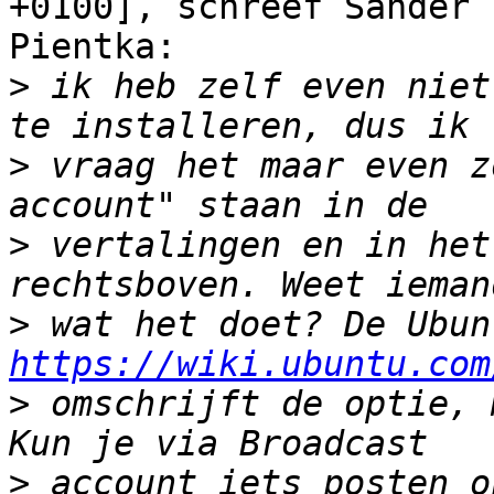
+0100], schreef Sander

Pientka:

>
 ik heb zelf even niet
>
 vraag het maar even z
>
 vertalingen en in het
>
https://wiki.ubuntu.com
>
 omschrijft de optie, 
>