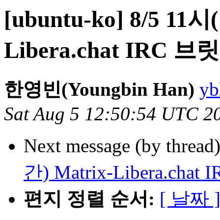
[ubuntu-ko] 8/5 1
Libera.chat IRC
한영빈(Youngbin Han)
yb
Sat Aug 5 12:50:54 UTC 2
Next message (by thread
간) Matrix-Libera.c
편지 정렬 순서:
[ 날짜 