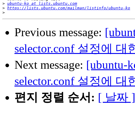
>
ubuntu-ko at lists.ubuntu.com
>
https://lists.ubuntu.com/mailman/listinfo/ubuntu-ko
>
Previous message:
[ubu
selector.conf 설정에
Next message:
[ubuntu-
selector.conf 설정에
편지 정렬 순서:
[ 날짜 