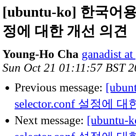
[ubuntu-ko] 한국어용 l
정에 대한 개선 의견
Young-Ho Cha
ganadist a
Sun Oct 21 01:11:57 BST 
Previous message:
[ubu
selector.conf 설정에
Next message:
[ubuntu-