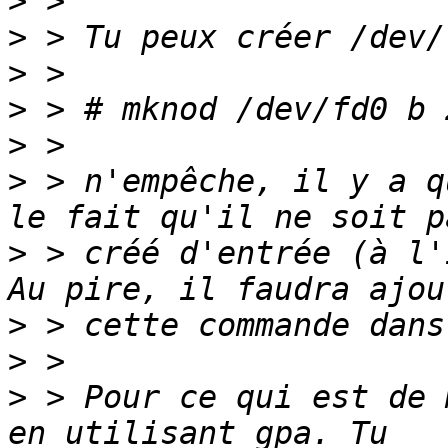
>
>
>
>
>
>
 > n'empêche, il y a q
>
 > créé d'entrée (à l'
>
>
>
 > Pour ce qui est de 