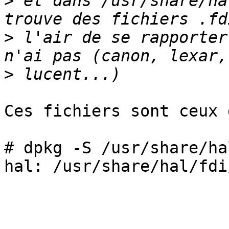
>
 et dans /usr/share/ha
>
 l'air de se rapporter
>
Ces fichiers sont ceux 
# dpkg -S /usr/share/ha
hal: /usr/share/hal/fdi