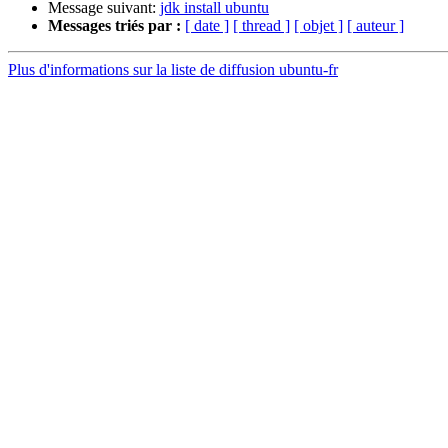
Message suivant:
jdk install ubuntu
Messages triés par :
[ date ]
[ thread ]
[ objet ]
[ auteur ]
Plus d'informations sur la liste de diffusion ubuntu-fr