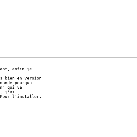
ant, enfin je

s bien en version

mande pourquoi

n" qui va

, j'ai

Pour l'installer,
