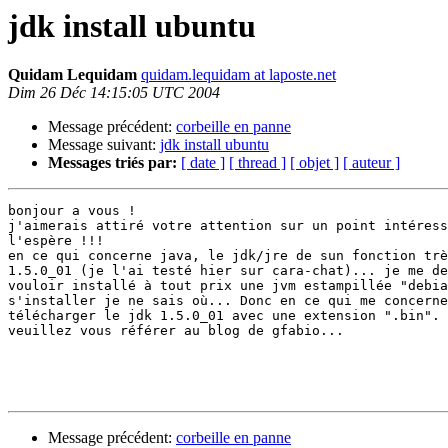
jdk install ubuntu
Quidam Lequidam
quidam.lequidam at laposte.net
Dim 26 Déc 14:15:05 UTC 2004
Message précédent:
corbeille en panne
Message suivant:
jdk install ubuntu
Messages triés par:
[ date ]
[ thread ]
[ objet ]
[ auteur ]
bonjour a vous !

j'aimerais attiré votre attention sur un point intéress
l'espère !!!

en ce qui concerne java, le jdk/jre de sun fonction trè
1.5.0_01 (je l'ai testé hier sur cara-chat)... je me de
vouloir installé à tout prix une jvm estampillée "debia
s'installer je ne sais où... Donc en ce qui me concerne
télécharger le jdk 1.5.0_01 avec une extension ".bin". 
veuillez vous référer au blog de gfabio...

Message précédent:
corbeille en panne