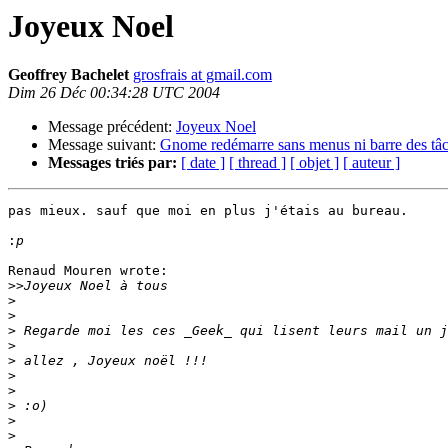
Joyeux Noel
Geoffrey Bachelet
grosfrais at gmail.com
Dim 26 Déc 00:34:28 UTC 2004
Message précédent:
Joyeux Noel
Message suivant:
Gnome redémarre sans menus ni barre des tâ
Messages triés par:
[ date ]
[ thread ]
[ objet ]
[ auteur ]
pas mieux. sauf que moi en plus j'étais au bureau.

:
Renaud Mouren wrote:

>>
>
>
>
>
>
>
>
>
>
>