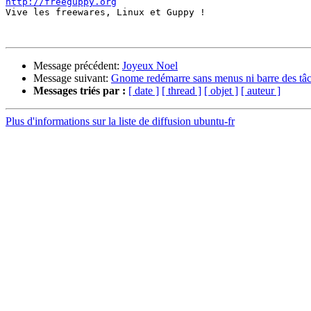
http://freeguppy.org

Vive les freewares, Linux et Guppy !

Message précédent:
Joyeux Noel
Message suivant:
Gnome redémarre sans menus ni barre des tâ
Messages triés par :
[ date ]
[ thread ]
[ objet ]
[ auteur ]
Plus d'informations sur la liste de diffusion ubuntu-fr