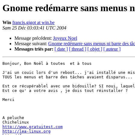
Gnome redémarre sans menus ni
Win
francis.gigot at win.be
Sam 25 Déc 03:03:41 UTC 2004
Message précédent:
Joyeux Noel
Message suivant:
Gnome redémarre sans menus ni barre des tâ
Messages triés par:
[ date ]
[ thread ]
[ objet ]
[ auteur ]
Bonjour, Bon Noël à toutes  et à tous

J'ai un couic lors d'un reboot... j'ai installé une mis
TOUS les menus et barre des tâches avaient disparus...

Est ce récupérablel avec une bidouille? SI noui, laquel
Est ce qu' a votre avis , je dois tout réinstaller ?

Merci

A peluche

http://www.gratuitest.com
http://lea-linux.org