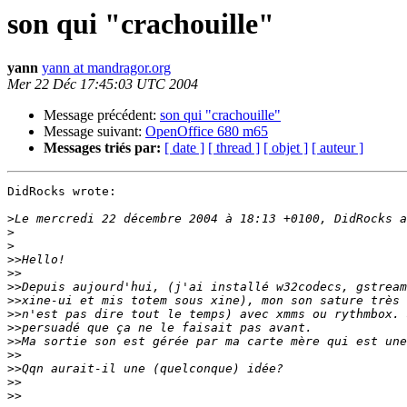
son qui "crachouille"
yann
yann at mandragor.org
Mer 22 Déc 17:45:03 UTC 2004
Message précédent:
son qui "crachouille"
Message suivant:
OpenOffice 680 m65
Messages triés par:
[ date ]
[ thread ]
[ objet ]
[ auteur ]
DidRocks wrote:

>
>
>
>>
>>
>>
>>
>>
>>
>>
>>
>>
>>
>>