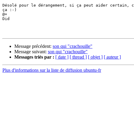
Désolé pour le dérangement, si ça peut aider certain, c
ça :-)

@+

Did

Message précédent:
son qui "crachouille"
Message suivant:
son qui "crachouille"
Messages triés par :
[ date ]
[ thread ]
[ objet ]
[ auteur ]
Plus d'informations sur la liste de diffusion ubuntu-fr