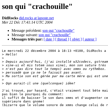
son qui "crachouille"
DidRocks
did.rocks at laposte.net
Mer 22 Déc 17:41:14 UTC 2004
Message précédent:
son qui "crachouille"
Message suivant:
son qui "crachouille"
Messages triés par:
[ date ]
[ thread ]
[ objet ]
[ auteur ]
Le mercredi 22 décembre 2004 à 18:13 +0100, DidRocks a 
>
>
>
>
>
>
>
>
>
J'ai trouvé, par hasard, c'était vraiment tout bête mai
pas bien le pourquoi du comment:

il suffit de baisser le son dans xmms et d'augmenter ce
supérieure dans gnome!

(bizarre que le volume sonore de xmms change celui de r