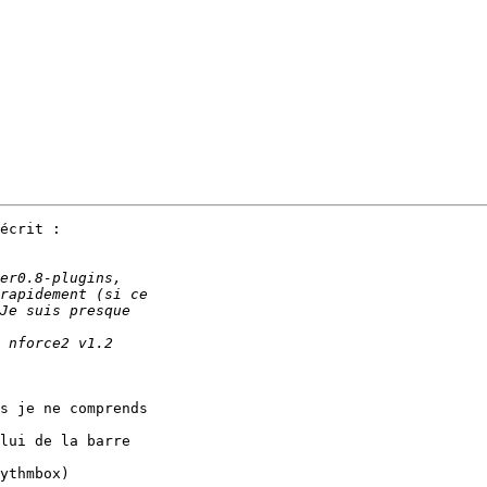
écrit :

s je ne comprends

lui de la barre

ythmbox)
