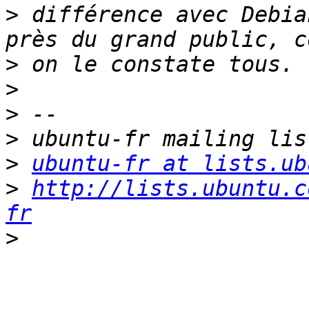
>
 différence avec Debia
>
>
>
>
>
ubuntu-fr at lists.ub
>
http://lists.ubuntu.c
fr
>