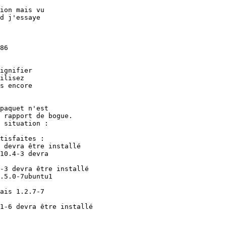
ion mais vu

d j'essaye

86

ignifier

ilisez

s encore

paquet n'est

 rapport de bogue.

 situation :

tisfaites :
