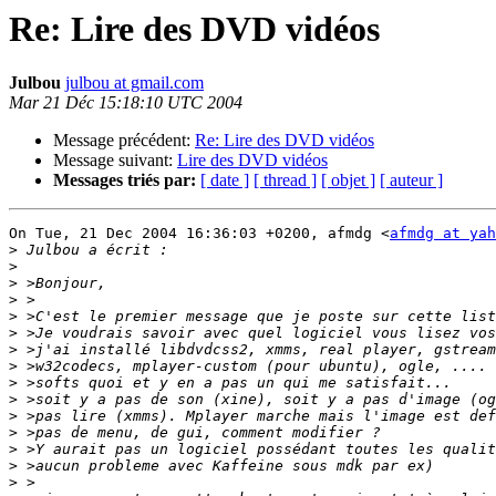
Re: Lire des DVD vidéos
Julbou
julbou at gmail.com
Mar 21 Déc 15:18:10 UTC 2004
Message précédent:
Re: Lire des DVD vidéos
Message suivant:
Lire des DVD vidéos
Messages triés par:
[ date ]
[ thread ]
[ objet ]
[ auteur ]
On Tue, 21 Dec 2004 16:36:03 +0200, afmdg <
afmdg at yah
>
>
>
>
>
>
>
>
>
>
>
>
>
>
>