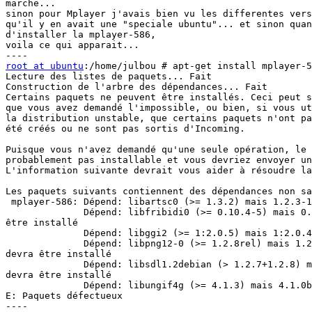
marche...

sinon pour Mplayer j'avais bien vu les differentes vers
qu'il y en avait une "speciale ubuntu"... et sinon quan
d'installer la mplayer-586,

voila ce qui apparait...

root at ubuntu
:/home/julbou # apt-get install mplayer-5
Lecture des listes de paquets... Fait

Construction de l'arbre des dépendances... Fait

Certains paquets ne peuvent être installés. Ceci peut s
que vous avez demandé l'impossible, ou bien, si vous ut
la distribution unstable, que certains paquets n'ont pa
été créés ou ne sont pas sortis d'Incoming.

Puisque vous n'avez demandé qu'une seule opération, le 
probablement pas installable et vous devriez envoyer un
L'information suivante devrait vous aider à résoudre la
Les paquets suivants contiennent des dépendances non sa
 mplayer-586: Dépend: libartsc0 (>= 1.3.2) mais 1.2.3-1 devra être installé

              Dépend: libfribidi0 (>= 0.10.4-5) mais 0.10.4-3 devra

être installé

              Dépend: libggi2 (>= 1:2.0.5) mais 1:2.0.4-3 devra être installé

              Dépend: libpng12-0 (>= 1.2.8rel) mais 1.2.5.0-7ubuntu1

devra être installé

              Dépend: libsdl1.2debian (> 1.2.7+1.2.8) mais 1.2.7-7

devra être installé

              Dépend: libungif4g (>= 4.1.3) mais 4.1.0b1-6 devra être installé

E: Paquets défectueux

----
