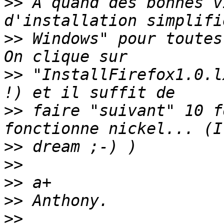
>>
 A quand des bonnes v
>>
 Windows" pour toutes
>>
 "InstallFirefox1.0.l
>>
 faire "suivant" 10 f
>>
>>
>>
>>
>>