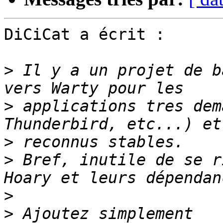
DiCiCat a écrit :

>
 Il y a un projet de b
>
 applications tres dem
>
>
 Bref, inutile de se r
>
>