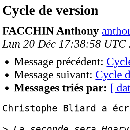
Cycle de version
FACCHIN Anthony
anthon
Lun 20 Déc 17:38:58 UTC
Message précédent:
Cycl
Message suivant:
Cycle d
Messages triés par:
[ da
Christophe Bliard a écri
>
 La seconde sera Hoary