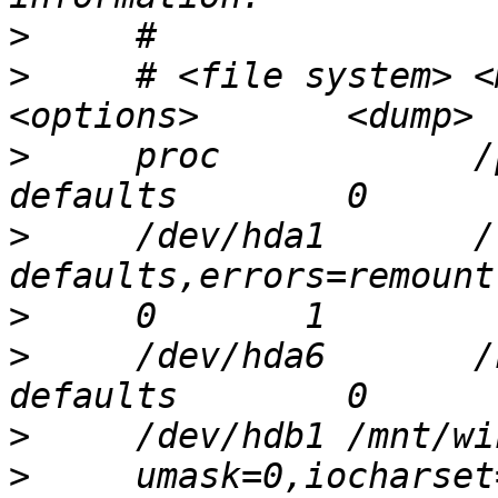
>
>
     # <file system> <m
>
     proc            /pr
>
     /dev/hda1       /  
>
>
     /dev/hda6       /ho
>
>
     umask=0,iocharset=is