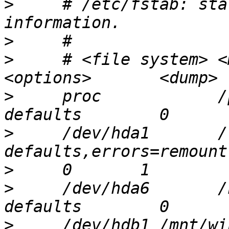
>
     # /etc/fstab: sta
>
>
     # <file system> <m
>
     proc            /pr
>
     /dev/hda1       /  
>
>
     /dev/hda6       /ho
>
     /dev/hdb1 /mnt/win20