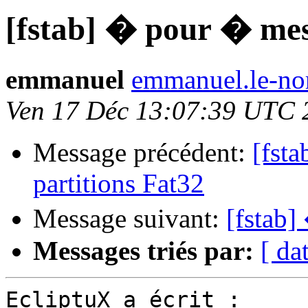
[fstab] � pour � mes
emmanuel
emmanuel.le-nor
Ven 17 Déc 13:07:39 UTC 
Message précédent:
[fst
partitions Fat32
Message suivant:
[fstab]
Messages triés par:
[ da
EcliptuX a écrit :
