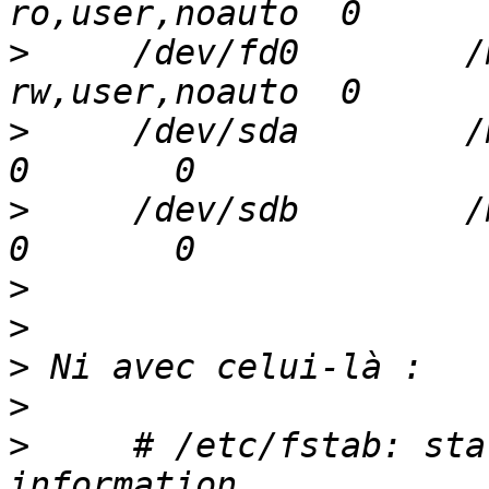
>
     /dev/fd0        /me
>
     /dev/sda        /med
>
     /dev/sdb        /med
>
>
>
>
>
     # /etc/fstab: sta