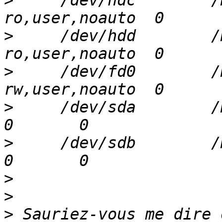
>
     /dev/hdc        /
>
     /dev/hdd        /
>
     /dev/fd0        /me
>
     /dev/sda        /med
>
     /dev/sdb        /med
>
>
>