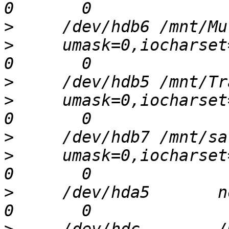
>
>
     umask=0,iocharset=is
>
>
     umask=0,iocharset=is
>
>
     umask=0,iocharset=is
>
     /dev/hda5       none   