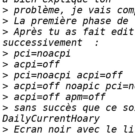
>
>
>
 Après tu as fait edit
>
>
>
>
>
>
 sans succès que ce so
>