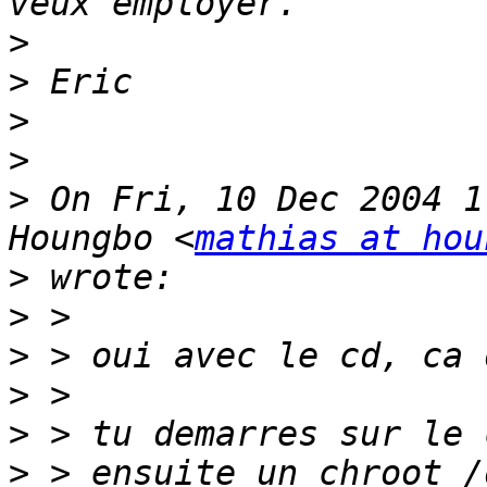
>
>
>
>
>
 On Fri, 10 Dec 2004 1
Houngbo <
mathias at hou
>
>
>
>
>
>
 > ensuite un chroot /