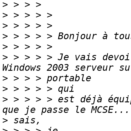
>
>
>
>
>
>
 > > > > Je vais devoi
>
>
>
 > > > > est déjà équi
>
>