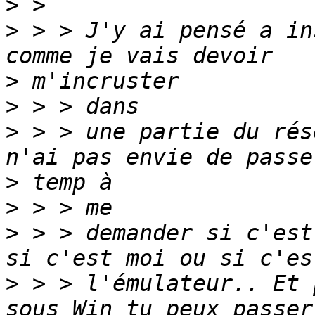
>
>
 > > J'y ai pensé a in
>
>
>
 > > une partie du rés
>
>
>
 > > demander si c'est
>
 > > l'émulateur.. Et 