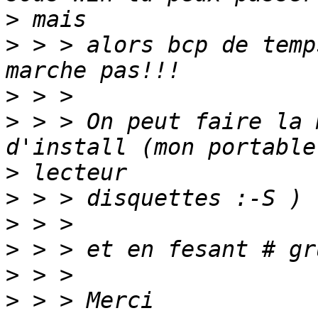
>
>
 > > alors bcp de temp
>
>
 > > On peut faire la 
>
>
>
>
>
>