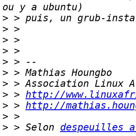
>
>
>
>
>
>
>
>
 > 
http://www.linuxafr
>
 > 
http://mathias.houn
>
>
 > Selon 
despeuilles a