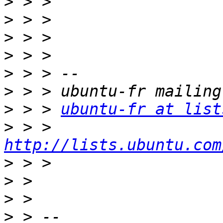
>
>
>
>
>
>
>
 > > 
ubuntu-fr at list
>
 > > 
http://lists.ubuntu.com
>
>
>
>