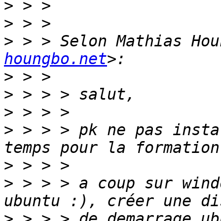
>
>
>
 > > Selon Mathias Hou
houngbo.net
>
>
>
>
 > > > pk ne pas insta
>
>
 > > > a coup sur wind
>
 > > > de demarrage ub