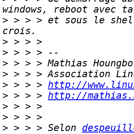
>
 > > > et sous le shel
>
>
>
>
>
 > > > 
http://www.linu
>
 > > > 
http://mathias.
>
>
>
 > > > Selon 
despeuill