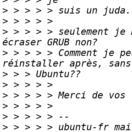
>
>
>
 > > > > seulement je 
>
 > > > > Comment je pe
>
>
>
>
>
>