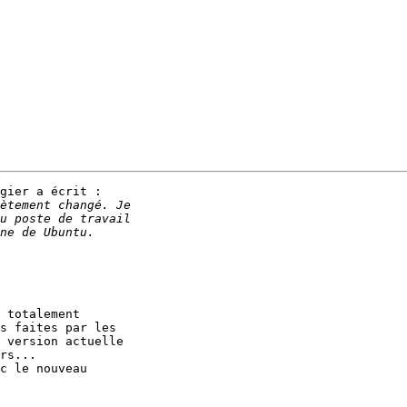
gier a écrit :

 totalement

s faites par les

 version actuelle

rs...

c le nouveau
