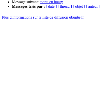
Message suivant:
menu en hoary
Messages triés par :
[ date ]
[ thread ]
[ objet ]
[ auteur ]
Plus d'informations sur la liste de diffusion ubuntu-fr