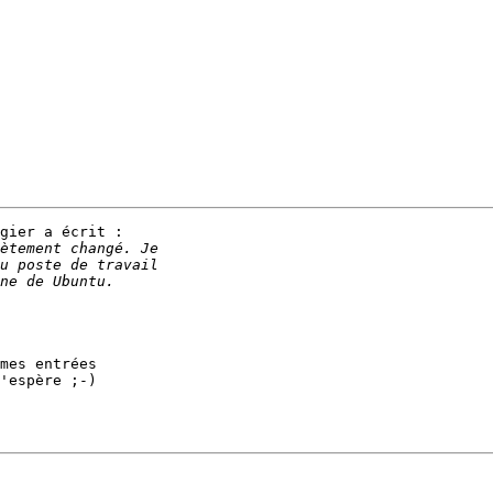
gier a écrit :

mes entrées

'espère ;-)
