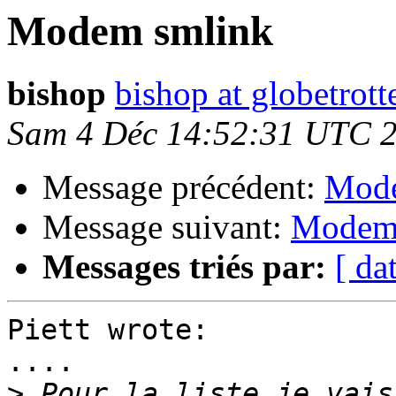
Modem smlink
bishop
bishop at globetrott
Sam 4 Déc 14:52:31 UTC 
Message précédent:
Mode
Message suivant:
Modem
Messages triés par:
[ da
Piett wrote:

....

>
 Pour la liste je vais