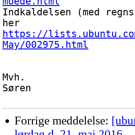
moede.html

Indkaldelsen (med regns
https://lists.ubuntu.co
May/002975.html
Mvh.

Søren

Forrige meddelelse:
[ubu
lørdag d. 21. maj 2016