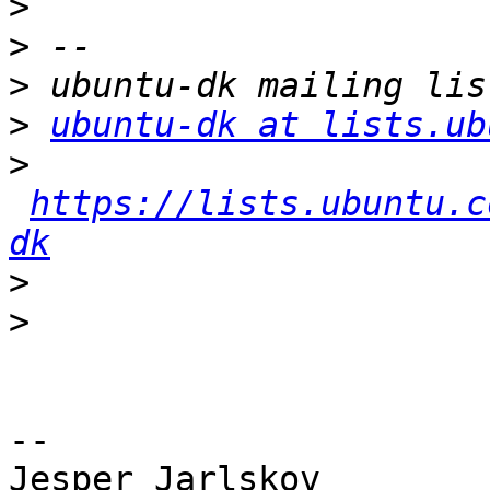
>
>
>
>
ubuntu-dk at lists.ub
>
https://lists.ubuntu.c
dk
>
>
-- 

Jesper Jarlskov
