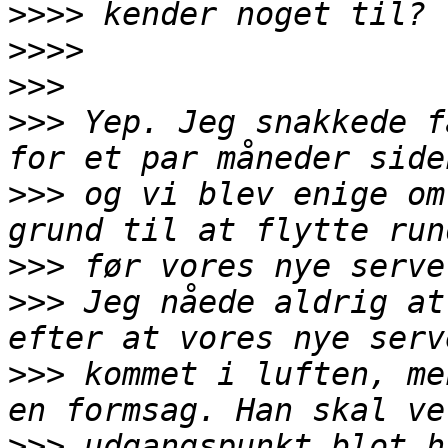
>>>>
>>>>
>>>
>>>
 Yep. Jeg snakkede f
>>>
 og vi blev enige om
>>>
>>>
 Jeg nåede aldrig at
>>>
 kommet i luften, me
>>>
 udgangspunkt blot h