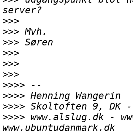
>>>
>>>
>>>
>>>
>>>
>>>
>>>>
>>>>
>>>>
>>>>
 www.alslug.dk - ww