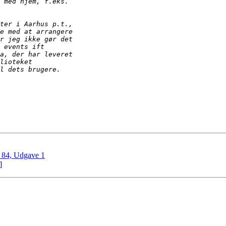
 84, Udgave 1
]