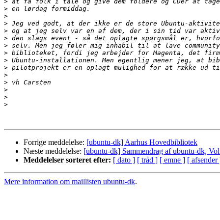
>
>
>
>
>
>
>
>
>
>
>
>
>
>
>
Forrige meddelelse:
[ubuntu-dk] Aarhus Hovedbibliotek
Næste meddelelse:
[ubuntu-dk] Sammendrag af ubuntu-dk, Vol
Meddelelser sorteret efter:
[ dato ]
[ tråd ]
[ emne ]
[ afsender 
Mere information om maillisten ubuntu-dk
.