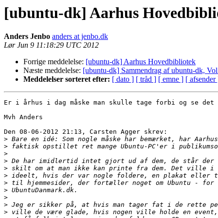
[ubuntu-dk] Aarhus Hovedbibli
Anders Jenbo
anders at jenbo.dk
Lør Jun 9 11:18:29 UTC 2012
Forrige meddelelse:
[ubuntu-dk] Aarhus Hovedbibliotek
Næste meddelelse:
[ubuntu-dk] Sammendrag af ubuntu-dk, Vol
Meddelelser sorteret efter:
[ dato ]
[ tråd ]
[ emne ]
[ afsender 
Er i århus i dag måske man skulle tage forbi og se det 
Mvh Anders

Den 08-06-2012 21:13, Carsten Agger skrev:

>
>
>
>
>
>
>
>
>
>
>