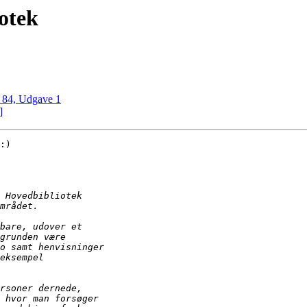
otek
 84, Udgave 1
]
:)
