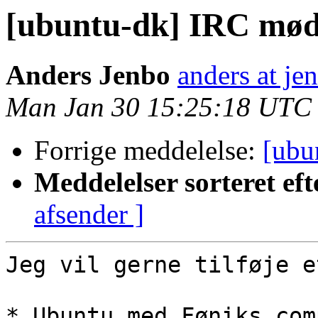
[ubuntu-dk] IRC møde
Anders Jenbo
anders at je
Man Jan 30 15:25:18 UTC
Forrige meddelelse:
[ubu
Meddelelser sorteret eft
afsender ]
Jeg vil gerne tilføje e
* Ubuntu med Føniks com