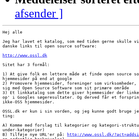
afsender ]
Hej alle

Jeg har lavet et katalog, som med tiden gerne skulle vi
danske links til open source software:

http://www.ossl.dk
Sitet har 3 formål:

1) At give folk en lettere måde at finde open source so
hjemmesider på end at google

2) Promovere hjemmesider, foreninger som virksomheder, 
sig med Open Source Software som sit primære område

3) Et linkkatalog som dette giver hjemmesider der linke
op' i Googles søgeresultater. Og derved får et forsprin
ikke-OSS hjemmesider.

OSSL.dk er kun i sin vorden, og jeg kunne godt bruge je
ting:

A) Komme med forslag til kategorier og kategori-struktu
under-kategorier)

B) Tilføje nye URL'er på: 
http://www.ossl.dk/?act=addsi