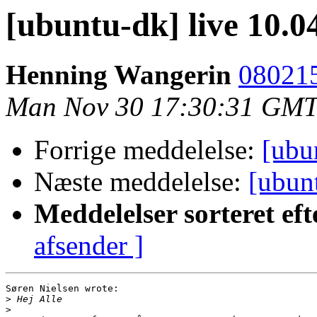
[ubuntu-dk] live 10.0
Henning Wangerin
080215
Man Nov 30 17:30:31 GMT
Forrige meddelelse:
[ubu
Næste meddelelse:
[ubun
Meddelelser sorteret eft
afsender ]
Søren Nielsen wrote:

>
>