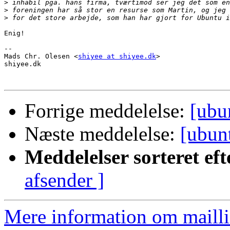
>
>
>
Enig!

-- 

Mads Chr. Olesen <
shiyee at shiyee.dk
>

shiyee.dk

Forrige meddelelse:
[ubu
Næste meddelelse:
[ubun
Meddelelser sorteret eft
afsender ]
Mere information om mailli