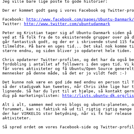
Jeg ville bare lige poste to gode historier:

Der er kommet godt gang i vores Facebook og Twitter-pro
Facebook: 
http://www.facebook.com/pages/Ubuntu-Danmark/
Twitter: 
http://www.twitter.com/ubuntudanmark
Peter og Kristian tager sig af Ubuntu-Danmark siden på 
ved at få folk fra de to eksisterende grupper over på d
går fantastisk godt, og der er i skrivende stund 115 fa
tilmeldte. På bare en uges tid... Det skal nok komme ti
større endnu, og siden bliver jo opdateret hele tiden. 
Chris opdaterer Twitter-profilen, og det har da også be
fordobling i antallet af followers i den uges tid. Vi k
får vores aktiviteter og få Ubuntu/Open Source generelt
mennesker på denne måde, så det er jo vildt fedt :-)

Det kunne nok være en god ide med endnu en person til T
så der stadigvæk kan tweetes, når Chris ikke lige har t
lignende. Så har du lyst til at hjælpe, så kontakt gern
dig på marketingslisten: 
http://lists.ubuntu-dk.org/lis
Alt i alt, sammen med vores blogs og ubuntu-planeten, o
forummet, kan vi faktisk nå ud til rigtig rigtig mange 
der har VIRKELIG stor betydning, når vi fx har release 
aktiviteter.

Så spred ordet om vores Facebook-side og Twitter-profil