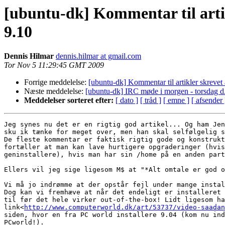
[ubuntu-dk] Kommentar til art
9.10
Dennis Hilmar
dennis.hilmar at gmail.com
Tor Nov 5 11:29:45 GMT 2009
Forrige meddelelse:
[ubuntu-dk] Kommentar til artikler skrev
Næste meddelelse:
[ubuntu-dk] IRC møde i morgen - torsdag d.
Meddelelser sorteret efter:
[ dato ]
[ tråd ]
[ emne ]
[ afsender 
Jeg synes nu det er en rigtig god artikel... Og ham Jen
sku ik tænke for meget over, men han skal selfølgelig s
De fleste kommentar er faktisk rigtig gode og konstrukt
fortæller at man kan lave hurtigere opgraderinger (hvis
geninstallere), hvis man har sin /home på en anden part
Ellers vil jeg sige ligesom M$ at "*Alt omtale er god o
Vi må jo indrømme at der opstår fejl under mange instal
Dog kan vi fremhæve at når det endeligt er installeret 
til før det hele virker out-of-the-box! Lidt ligesom ha
link<
http://www.computerworld.dk/art/53737/video-saadan
siden, hvor en fra PC world installere 9.04 (kom nu ind
PCworld!).
