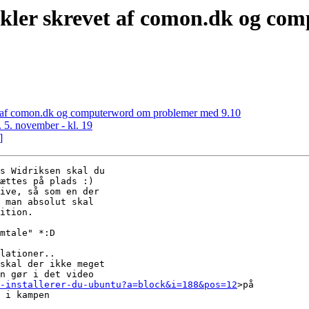
ikler skrevet af comon.dk og c
et af comon.dk og computerword om problemer med 9.10
 5. november - kl. 19
]
s Widriksen skal du

ættes på plads :)

ive, så som en der

 man absolut skal

ition.

mtale" *:D

lationer..

skal der ikke meget

n gør i det video

-installerer-du-ubuntu?a=block&i=188&pos=12
>på

 i kampen
