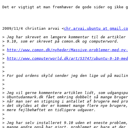
Det er vigtigt at man fremhæver de gode sider og ikke g
2009/11/4 christian arvai <
chr.arvai.ubuntu at gmail.co
>
>
>
>
http://www.comon.dk/nyheder/Massive-problemer-med-ny-
>
>
http://www.computerworld.dk/art/53747/ubuntu-9-10-me
>
>
>
>
>
>
>
>
>
>
>
>
>
>
>
>