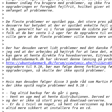
>
>
>
>
>
>
>
>
>
>
>
>
>
>
>
>
>
http://ubuntudanmark.dk/forum/viewtopic.php?f=11&t=85
>
>
>
>
>
>
>
>
>
>
>
>
>