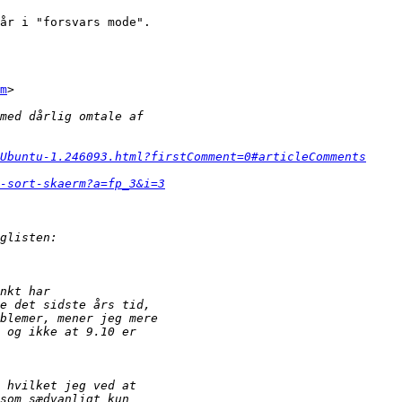
år i "forsvars mode".

m
>

Ubuntu-1.246093.html?firstComment=0#articleComments
d-sort-skaerm?a=fp_3&i=3