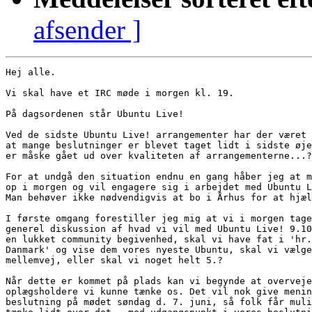
afsender ]
Hej alle.

Vi skal have et IRC møde i morgen kl. 19.

På dagsordenen står Ubuntu Live!

Ved de sidste Ubuntu Live! arrangementer har der været 
at mange beslutninger er blevet taget lidt i sidste øje
er måske gået ud over kvaliteten af arrangementerne...?

For at undgå den situation endnu en gang håber jeg at m
op i morgen og vil engagere sig i arbejdet med Ubuntu L
Man behøver ikke nødvendigvis at bo i Århus for at hjæl
I første omgang forestiller jeg mig at vi i morgen tage
generel diskussion af hvad vi vil med Ubuntu Live! 9.10
en lukket community begivenhed, skal vi have fat i 'hr.
Danmark' og vise dem vores nyeste Ubuntu, skal vi vælge
mellemvej, eller skal vi noget helt 5.?

Når dette er kommet på plads kan vi begynde at overveje
oplægsholdere vi kunne tænke os. Det vil nok give menin
beslutning på mødet søndag d. 7. juni, så folk får muli