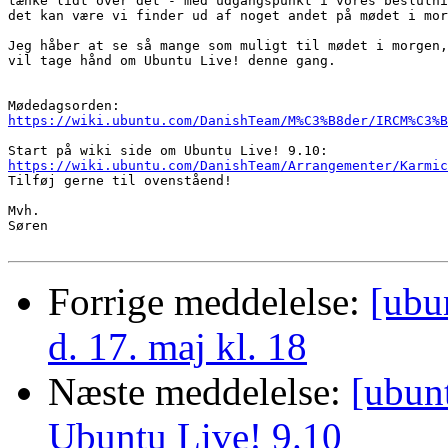
tænke lidt over det - med udgangspunkt i vores beslutni
det kan være vi finder ud af noget andet på mødet i mor
Jeg håber at se så mange som muligt til mødet i morgen,
vil tage hånd om Ubuntu Live! denne gang.

https://wiki.ubuntu.com/DanishTeam/M%C3%B8der/IRCM%C3%B
https://wiki.ubuntu.com/DanishTeam/Arrangementer/Karmic

Tilføj gerne til ovenståend!

Mvh.

Søren

Forrige meddelelse:
[ubu
d. 17. maj kl. 18
Næste meddelelse:
[ubun
Ubuntu Live! 9.10