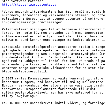
http://stopsoftwarepatents.eu
"Vores underskriftsindsamling har til formål at samle b
europæere, foreninger og virksomheders stemmer, og opfo
politikere i Europa til at stoppe patenter på software 
lovgivningsmæssige præciseringer.

Patentsystemet misbruges til at begrænse konkurrencen t
fordel for nogle få, men undlader at fremme innovation.
softwaremarked er bedre tjent med slet ikke at have pat
software. Sund konkurrence tvinger markedets aktører ti
Europæiske domstolsafgørelser accepterer stadig i mange
gyldigheden af softwarepatenter der udstedes af nationa
patentmyndigheder og Den Europæiske Patentmyndighed (EP
for demokratisk kontrol. De fortsætter ikke bare med at
også med at lobbyere til fordel for dem. På trods af pa
nuværende dybe krise, er de ikke i stand til at reforme
udsætter mange europæiske virksomheder for en stor risi
bløde udstedelsespolitik.

I 2005 syntes Kommissionen at vægte hensynet til store 
koncerner tungere, end hensynet til små og mellemstore 
Europa - virksomheder der ellers er en væsentlig drivkr
innovation. Europaparlamentet forkastede til sidst

softwarepatentdirektivet, men har ikke mulighed for at 
til ny lovgivning."

Ca. 16 000 har underskrevet indtil videre, og foreninge