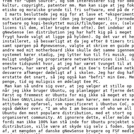
frem for "Open Source", og som interesserer sig for deb
kultur, copyright, patenter mm. Man kan sige at jeg fok
etiske og moralske grunde til fri software, end på de r
 I marts besluttede jeg mig for at lave et "eksperiment
min stationære computer (den jeg bruger mest), fjernede
software og kopi-beskyttet musik/film/bøger, osv. (selv
licens til dem, eller brugte dem ofte). Det indebar at 
gNewSense (en distribution jeg har haft kig på i meget 
frygt havde valgt at ligge på hylden). Og det var et he
installeret, så besværligt at da jeg efter 8 timers tri
samt spørgen på #gnewsense, valgte at skrive en guide p
andre med mit motherboard ikke skulle det samme igennem
systemet kører stadig, jeg lytter kun til fri musik, og
muligt undgår jeg proprietære netværksservices (inkl. G
eneste tidspunkt hvor, at jeg har været tvunget til at 
software, har været på grund af min Eee's trådløse netk
desværre afhænger dødeligt af i skolen. Jeg har dog haf
erstatte det snart, så jeg også kan "befri" min Eee. Me
penge, tid og muligvis en ødelagt Eee PC.

 Man kan så undre sig over, at jeg vælger at stille op 
når jeg ikke bruger Ubuntu, og planlægger at fjerne det
Først og fremmest er Ubuntu for mig ikke så meget et sp
hvilken GNU/Linux distribution man kører, men snarere e
attitude og opførsel, som specificeret i Ubuntus CoC, o
også dækker over, "I am who I am because of who we all 
Ubuntu den mest populære distribution, med et stort og 
organiseret community. At ignorere dette, eller melde s
fordi man ikke 100% kan stå inde for Ubuntu projektet s
distribution, ville være at skyde sig selv i foden. Spe
af, at mængden af danske gNewSense brugere og FSF medle