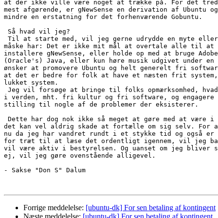
at der ikke ville være noget at trække på. For det tred
mest afgørende, er gNewSense en derivation af Ubuntu og
mindre en erstatning for det forhenværende Gobuntu.

 Så hvad vil jeg?

 Til at starte med, vil jeg gerne udrydde en myte eller
måske har: Det er ikke mit mål at overtale alle til at 
installere gNewSense, eller holde op med at bruge Adobe
(Oracle's) Java, eller kun høre musik udgivet under en 
ønsker at promovere Ubuntu og helt generelt fri softwar
at det er bedre for folk at have et næsten frit system,
lukket system.

 Jeg vil forsøge at bringe til folks opmærksomhed, hvad
i verden, mht. fri kultur og fri software, og engagere 
stilling til nogle af de problemer der eksisterer.

 Dette har dog nok ikke så meget at gøre med at være i 
det kan vel aldrig skade at fortælle om sig selv. For a
nu da jeg har vandret rundt i et stykke tid og også er 
for træt til at læse det ordentligt igennem, vil jeg ba
vil være aktiv i bestyrelsen. Og uanset om jeg bliver s
ej, vil jeg gøre ovenstående alligevel.

- Sakse "Don S" Dalum

Forrige meddelelse:
[ubuntu-dk] For sen betaling af kontingent
Næste meddelelse:
[ubuntu-dk] For sen betaling af kontingent