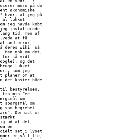
atten vedr. fri

userer mere på de

ent økonomiske.

" hvor, at jeg på

 al lukket

om jeg havde købt

jeg installerede

lang tid, men af

lvede at få

al-and-error,

å deres wiki, så

. Men nok om det,

 for så vidt

oogle), og det

bruge lukket

ort, som jeg

t planer om at

n det koster både

til bestyrelsen,

 fra min Eee.

ørgsmål om

t spørgsmål om

g som begrebet

are". Dernæst er

stærkt

ig ud af det,

om en

cielt set i lyset

mmer er så lille,
