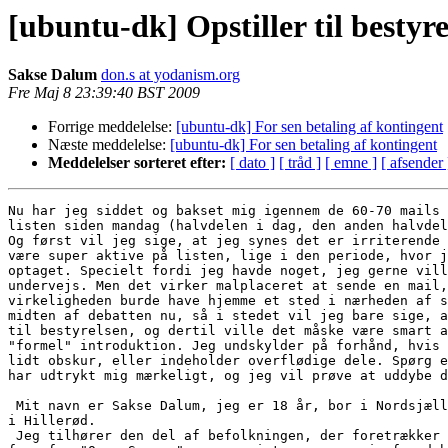
[ubuntu-dk] Opstiller til bestyr
Sakse Dalum
don.s at yodanism.org
Fre Maj 8 23:39:40 BST 2009
Forrige meddelelse:
[ubuntu-dk] For sen betaling af kontingent
Næste meddelelse:
[ubuntu-dk] For sen betaling af kontingent
Meddelelser sorteret efter:
[ dato ]
[ tråd ]
[ emne ]
[ afsender 
Nu har jeg siddet og bakset mig igennem de 60-70 mails 
listen siden mandag (halvdelen i dag, den anden halvdel
Og først vil jeg sige, at jeg synes det er irriterende 
være super aktive på listen, lige i den periode, hvor j
optaget. Specielt fordi jeg havde noget, jeg gerne vill
undervejs. Men det virker malplaceret at sende en mail,
virkeligheden burde have hjemme et sted i nærheden af s
midten af debatten nu, så i stedet vil jeg bare sige, a
til bestyrelsen, og dertil ville det måske være smart a
"formel" introduktion. Jeg undskylder på forhånd, hvis 
lidt obskur, eller indeholder overflødige dele. Spørg e
har udtrykt mig mærkeligt, og jeg vil prøve at uddybe d
 Mit navn er Sakse Dalum, jeg er 18 år, bor i Nordsjæll
i Hillerød.

 Jeg tilhører den del af befolkningen, der foretrækker 