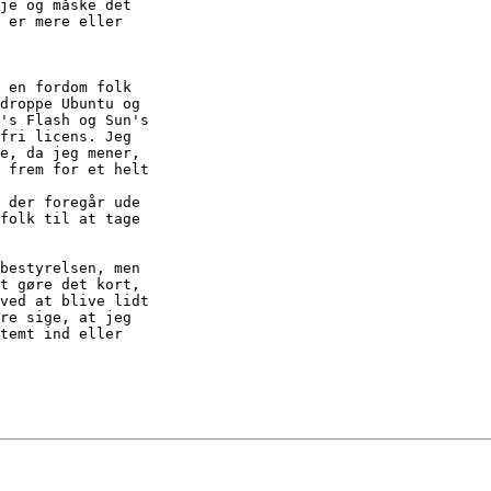
je og måske det

 er mere eller

 en fordom folk

droppe Ubuntu og

's Flash og Sun's

fri licens. Jeg

e, da jeg mener,

 frem for et helt

 der foregår ude

folk til at tage

bestyrelsen, men

t gøre det kort,

ved at blive lidt

re sige, at jeg

temt ind eller
