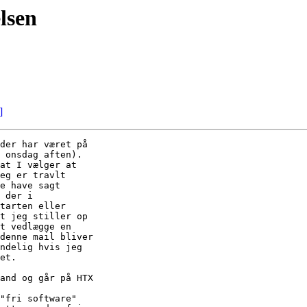
elsen
]
der har været på

 onsdag aften).

at I vælger at

eg er travlt

e have sagt

 der i

tarten eller

t jeg stiller op

t vedlægge en

denne mail bliver

ndelig hvis jeg

et.

and og går på HTX

"fri software"
