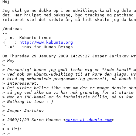
Hej

Jeg skal gerne dukke op i en udviklings-kanal og dele a
det. Har hjulpet med pakning, bug tracking og patching 
relateret stof det sidste år, så lidt skulle jeg da kun
/Andreas

-- 

 ,-¤.  Kubuntu Linux

¤    ; 
http://www.kubuntu.org
 `-¤'  Linux for Human Beings

On Thursday 29 January 2009 14:29:27 Jesper Jarlskov wr
>
>
>
>
>
>
>
>
>
>
>
>
>
>
 2009/1/29 Soren Hansen <
soren at ubuntu.com
>
>
>