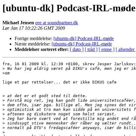
[ubuntu-dk] Podcast-IRL-møde
Michael Jensen
eee at soundpartner.dk
Lør Jan 17 10:22:26 GMT 2009
Forrige meddelelse:
[ubuntu-dk] Podcast-IRL-møde
Næste meddelelse:
[ubuntu-dk] Podcast-IRL-møde
Meddelelser sorteret efter:
[ dato ]
[ tråd ]
[ emne ]
[ afsender 
fre, 16 01 2009 kl. 12:39 +0100, skrev Jesper Jarlskov:

>
>
lige et par rettelser... det er ikke DIKUS cafe

>
>
>
>
>
>
>
>
>