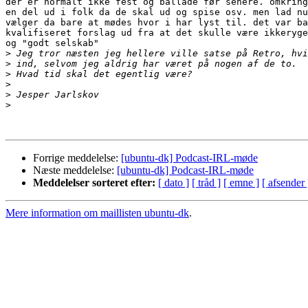
der er normalt ikke fest og ballade før senere. omkring
en del ud i folk da de skal ud og spise osv. men lad nu
vælger da bare at mødes hvor i har lyst til. det var ba
kvalifiseret forslag ud fra at det skulle være ikkeryge
og "godt selskab"

>
>
>
>
>
>
Forrige meddelelse:
[ubuntu-dk] Podcast-IRL-møde
Næste meddelelse:
[ubuntu-dk] Podcast-IRL-møde
Meddelelser sorteret efter:
[ dato ]
[ tråd ]
[ emne ]
[ afsender 
Mere information om maillisten ubuntu-dk
.