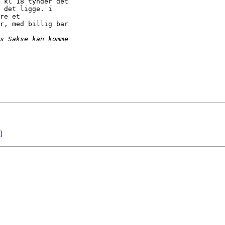
 kl 18 tynder det

 det ligge. i

re et

r, med billig bar

]