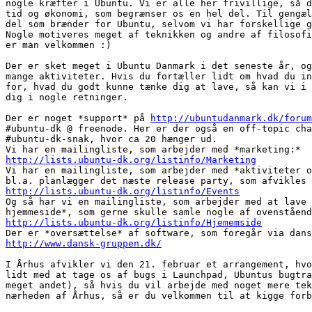
nogle kræfter i Ubuntu. Vi er alle her frivillige, så d
tid og økonomi, som begrænser os en hel del. Til gengæl
del som brænder for Ubuntu, selvom vi har forskellige g
Nogle motiveres meget af teknikken og andre af filosofi
er man velkommen :)

Der er sket meget i Ubuntu Danmark i det seneste år, og
mange aktiviteter. Hvis du fortæller lidt om hvad du in
for, hvad du godt kunne tænke dig at lave, så kan vi i 
dig i nogle retninger.

Der er noget *support* på 
http://ubuntudanmark.dk/forum
#ubuntu-dk @ freenode. Her er der også en off-topic cha
#ubuntu-dk-snak, hvor ca 20 hænger ud.

http://lists.ubuntu-dk.org/listinfo/Marketing

Vi har en mailingliste, som arbejder med *aktiviteter o
http://lists.ubuntu-dk.org/listinfo/Events

Og så har vi en mailingliste, som arbejder med at lave 
http://lists.ubuntu-dk.org/listinfo/Hjememside
http://www.dansk-gruppen.dk/
I Århus afvikler vi den 21. februar et arrangement, hvo
lidt med at tage os af bugs i Launchpad, Ubuntus bugtra
meget andet), så hvis du vil arbejde med noget mere tek
nærheden af Århus, så er du velkommen til at kigge forb