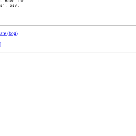
t have for

s", osv.

are (bog)
]