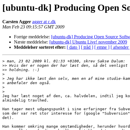
[ubuntu-dk] Producing Open So
Carsten Agger
agger at c.dk
Man Feb 23 09:15:57 GMT 2009
Forrige meddelelse:
[ubuntu-dk] Producing Open Source Softw
Næste meddelelse:
[ubuntu-dk] Ubuntu Live! november 2009
Meddelelser sorteret efter:
[ dato ]
[ tråd ]
[ emne ]
[ afsender 
>
>>
>>
>
>
>
>
>
Jeg har læst noget af den, ca. halvdelen, indtil jeg ko
almindelig travlhed.

Han tager mest udgangspunkt i sine erfaringer fra Subve
som der var ret stor interesse for (google "Subversion"
det).

Han kommer omkring mange omstændigheder, herunder hvord