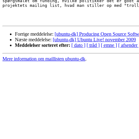
spørgsmålet om funding, hvilke politikker det er godt a
projektets mailing list, hvad man stiller op med "troll
Forrige meddelelse:
[ubuntu-dk] Producing Open Source Softw
Næste meddelelse:
[ubuntu-dk] Ubuntu Live! november 2009
Meddelelser sorteret efter:
[ dato ]
[ tråd ]
[ emne ]
[ afsender 
Mere information om maillisten ubuntu-dk
.