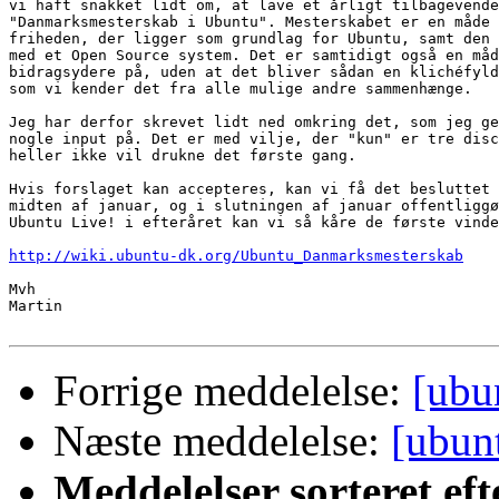
vi haft snakket lidt om, at lave et årligt tilbagevende
"Danmarksmesterskab i Ubuntu". Mesterskabet er en måde 
friheden, der ligger som grundlag for Ubuntu, samt den 
med et Open Source system. Det er samtidigt også en måd
bidragsydere på, uden at det bliver sådan en klichéfyld
som vi kender det fra alle mulige andre sammenhænge.

Jeg har derfor skrevet lidt ned omkring det, som jeg ge
nogle input på. Det er med vilje, der "kun" er tre disc
heller ikke vil drukne det første gang.

Hvis forslaget kan accepteres, kan vi få det besluttet 
midten af januar, og i slutningen af januar offentliggø
Ubuntu Live! i efteråret kan vi så kåre de første vinde
http://wiki.ubuntu-dk.org/Ubuntu_Danmarksmesterskab
Mvh

Martin

Forrige meddelelse:
[ubu
Næste meddelelse:
[ubun
Meddelelser sorteret eft