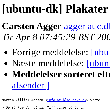
[ubuntu-dk] Plakater 
Carsten Agger
agger at c.d
Tir Apr 8 07:45:29 BST 20
Forrige meddelelse:
[ubu
Næste meddelelse:
[ubunt
Meddelelser sorteret eft
afsender ]
Martin Villiam Jensen <
info at blackcave.dk
> wrote:

>