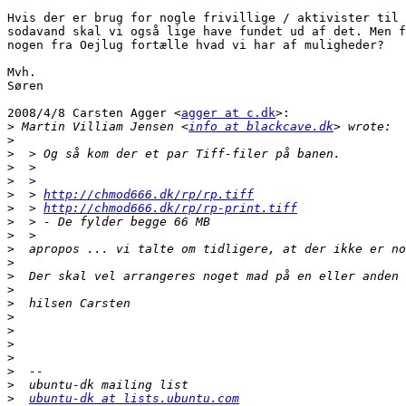
Hvis der er brug for nogle frivillige / aktivister til 
sodavand skal vi også lige have fundet ud af det. Men f
nogen fra Oejlug fortælle hvad vi har af muligheder?

Mvh.

Søren

2008/4/8 Carsten Agger <
agger at c.dk
>:

>
 Martin Villiam Jensen <
info at blackcave.dk
>
>
>
>
>
  > 
http://chmod666.dk/rp/rp.tiff
>
  > 
http://chmod666.dk/rp/rp-print.tiff
>
>
>
>
>
>
>
>
>
>
>
>
>
>
ubuntu-dk at lists.ubuntu.com