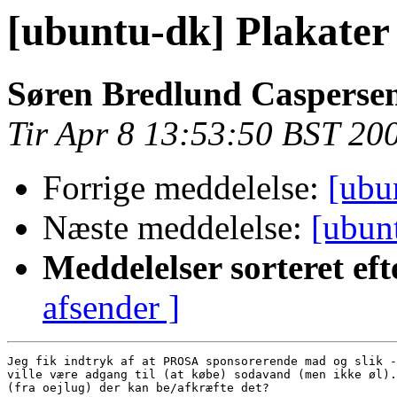
[ubuntu-dk] Plakater 
Søren Bredlund Casperse
Tir Apr 8 13:53:50 BST 20
Forrige meddelelse:
[ubu
Næste meddelelse:
[ubunt
Meddelelser sorteret eft
afsender ]
Jeg fik indtryk af at PROSA sponsorerende mad og slik -
ville være adgang til (at købe) sodavand (men ikke øl).
(fra oejlug) der kan be/afkræfte det?
